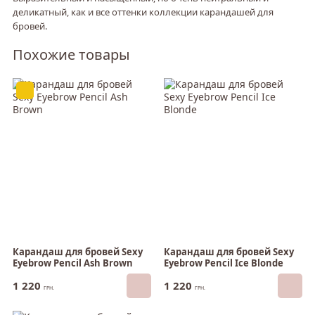
деликатный, как и все оттенки коллекции карандашей для
бровей.
Похожие товары
Карандаш для бровей Sexy
Карандаш для бровей Sexy
Eyebrow Pencil Ash Brown
Eyebrow Pencil Ice Blonde
1 220
1 220
ГРН.
ГРН.