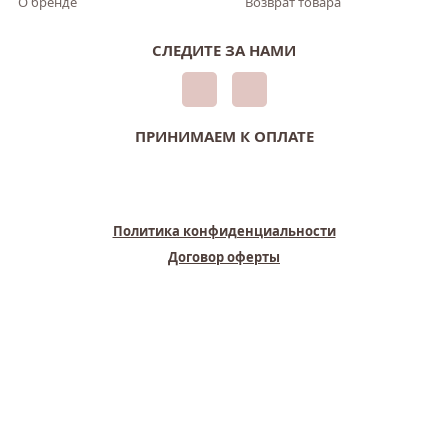
О бренде
Возврат товара
СЛЕДИТЕ ЗА НАМИ
ПРИНИМАЕМ К ОПЛАТЕ
Политика конфиденциальности
Договор оферты