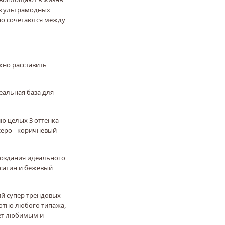
в ультрамодных
но сочетаются между
жно расставить
еальная база для
ю целых 3 оттенка
серо - коричневый
создания идеального
 сатин и бежевый
ий супер трендовых
ютно любого типажа,
нет любимым и