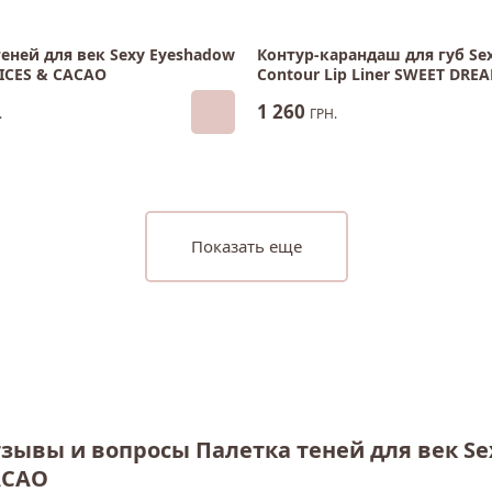
теней для век Sexy Eyeshadow
Контур-карандаш для губ Se
PICES & CACAO
Contour Lip Liner SWEET DRE
1 260
.
ГРН.
Показать еще
зывы и вопросы Палетка теней для век Sex
ACAO