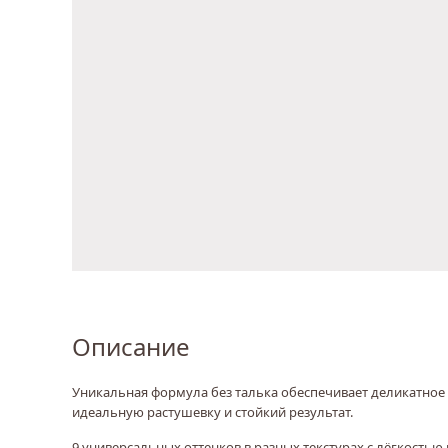
Описание
Уникальная формула без талька обеспечивает деликатное 
идеальную растушевку и стойкий результат.
9 универсальных оттенков в разных текстурах с лёгкость