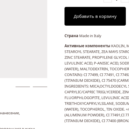
Добавить в корзину
Страна
Made in Italy
Активные компоненты
KAOLIN, 
STEAROYL STEARATE, ZEA MAYS STARC
ZINC STEARATE, PROPYLENE GLYCOL 
LEVULINIC ACID, P-ANISIC ACID, SO
(WATER), MALTODEXTRIN, TOCOPHEROL
CONTAIN): CI 77499, CI 77491, CI 7749
(TITANIUM DIOXIDE), CI 75470 (CARMI
INGREDIENTS: MICA,OCTYLDODECYL 
CAPRYLIC/CAPRIC TRIGLYCERIDE, ZINC
FLUORPHLOGOPITE, LEVULINIC ACID, 
TRIETHOXYCAPRYLYLSILANE, SODIUM
(WATER), TOCOPHEROL, TIN OXIDE. +/
нанесение,
(ALUMINUM POWDER), CI 77491,CI 774
(TITANIUM DIOXIDE), CI 77400 (BRO
ю воплощают в жизнь