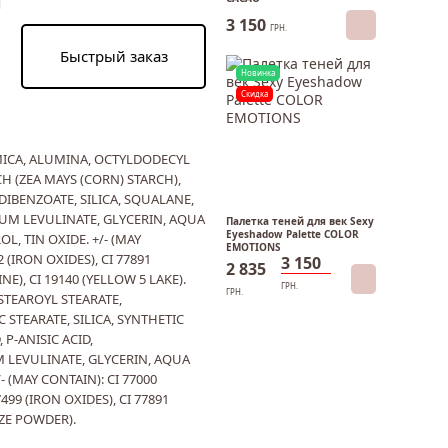
3 150
ГРН.
Быстрый заказ
Новинка
Скидка
MICA, ALUMINA, OCTYLDODECYL
H (ZEA MAYS (CORN) STARCH),
DIBENZOATE, SILICA, SQUALANE,
DIUM LEVULINATE, GLYCERIN, AQUA
Палетка теней для век Sexy
Eyeshadow Palette COLOR
, TIN OXIDE. +/- (MAY
EMOTIONS
2 (IRON OXIDES), CI 77891
3 150
2 835
NE), CI 19140 (YELLOW 5 LAKE).
ГРН.
ГРН.
STEAROYL STEARATE,
 STEARATE, SILICA, SYNTHETIC
P-ANISIC ACID,
 LEVULINATE, GLYCERIN, AQUA
- (MAY CONTAIN): CI 77000
99 (IRON OXIDES), CI 77891
NZE POWDER).