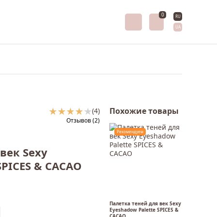
0
RU
UA
Похожие товары
(4)
Отзывов (2)
Рекомендуем
век Sexy
SPICES & CACAO
Палетка теней для век Sexy
Eyeshadow Palette SPICES &
CACAO