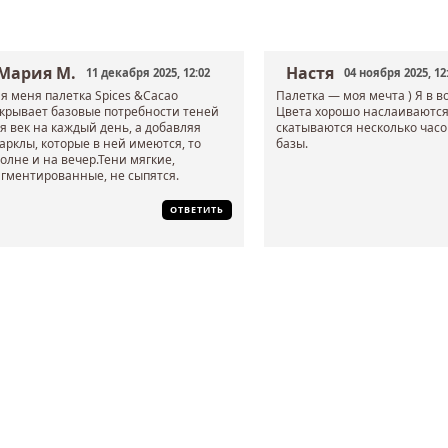
Мария М.
Настя
11 декабря 2025, 12:02
04 ноября 2025, 12
я меня палетка Spices &Cacao
Палетка — моя мечта ) Я в во
крывает базовые потребности теней
Цвета хорошо наслаиваются
я век на каждый день, а добавляя
скатываются несколько часо
арклы, которые в ней имеются, то
базы.
олне и на вечер.Тени мягкие,
гментированные, не сыпятся.
ОТВЕТИТЬ