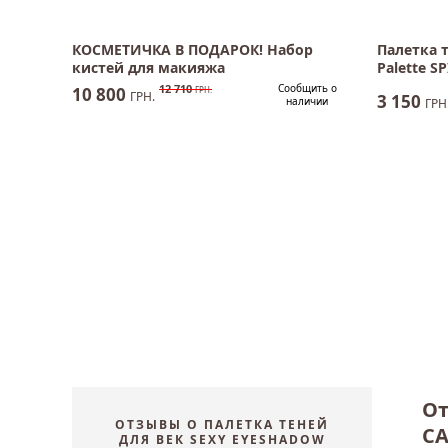
КОСМЕТИЧКА В ПОДАРОК! Набор
Палетка 
кистей для макияжа
Palette S
12 710
Сообщить о
10 800
ГРН.
ГРН.
3 150
наличии
ГРН
От
ОТЗЫВЫ О ПАЛЕТКА ТЕНЕЙ
C
ДЛЯ ВЕК SEXY EYESHADOW