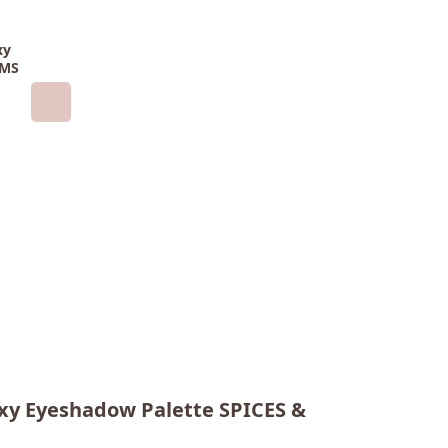
xy
AMS
y Eyeshadow Palette SPICES &