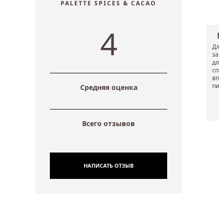
PALETTE SPICES & CACAO
4
Дл
за
дл
сп
вп
пи
Средняя оценка
Всего отзывов
НАПИСАТЬ ОТЗЫВ