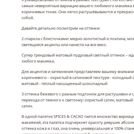
самые невероятные вариации вашего любимого макияжа 
коричневых тонах. Они легко растушёвываются и прекрас
собой.
Давайте детально посмотрим на оттенки:
2 спаркла с блесточками: медно-золотистый и платина, мо
светящиеся акценты или нанести на все веко.
Супер трендовый матовый пудровый светлый оттенок – ид
любого макияжа.
Для акцентов и затемнения представляем вашему внимани
коричневого: - охристый в сатиновой текстуре - холодный 
матовый - теплый насыщенный шоколадный
3 оттенка бежевого с разным подтоном для растушевки и 
перехода от темного к светлому: охристый сатин, матовый
сатин.
В одной палетке SPICES & CACAO таится множество вариац
макияжей, эта палетка подчеркнет красоту девушек абсол
оттенка кожа и глаз, она очень универсальная и 100% ста