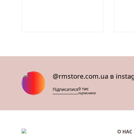
@rmstore.com.ua в insta
9 тис
Підписатися
підписників
О НАС